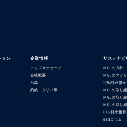
ション
企業情報
サステナビ
トップメッセージ
MGLの方針
会社概要
MGLのマテ
沿革
行動計画ほか
約款・タリフ等
MGLの取り
MGLの取り
MGLの取り
CO2排出量算
ESGコラム