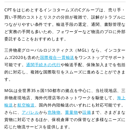
CPTをはじめとするインコタームズのCグループは、売り手・
買い手間のコストとリスクの分担が複雑で、誤解がトラブルに
つながりやすい条件です。輸送手段の選定、通関、書類管理な
ど実務の手間も多いため、フォワーダーなど物流のプロに外部
委託することをおすすめします。
三井物産グローバルロジスティクス（MGL）なら、インコター
ムズ2020も含めた
国際複合一貫輸送
をワンストップでサポート
可能です。
通関手続きの代行
や輸送手配、保険加入までを包括
的に対応し、複雑な国際取引をスムーズに進めることができま
す。
MGLは全世界35ヵ国150都市の拠点を中心に、当社現地店、三
井物産現地店、海外代理店等のネットワークを駆使して、
海上
輸送
と
航空輸送
、国内外内陸輸送のいずれにも対応可能です。
さらに、
アパレル
から
危険物
、
重量物
や
設備
まで、さまざまな
貨物に対応できるほか、保税倉庫での保管など多様なニーズに
応じた物流サービスを提供します。