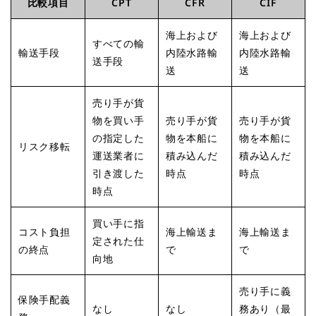
比較項目
CPT
CFR
CIF
海上および
海上および
すべての輸
輸送手段
内陸水路輸
内陸水路輸
送手段
送
送
売り手が貨
物を買い手
売り手が貨
売り手が貨
の指定した
物を本船に
物を本船に
リスク移転
運送業者に
積み込んだ
積み込んだ
引き渡した
時点
時点
時点
買い手に指
コスト負担
海上輸送ま
海上輸送ま
定された仕
の終点
で
で
向地
売り手に義
保険手配義
なし
なし
務あり（最