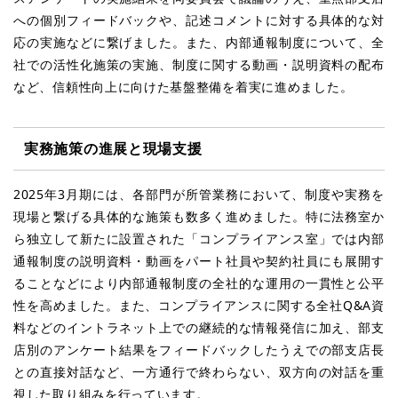
への個別フィードバックや、記述コメントに対する具体的な対
応の実施などに繋げました。また、内部通報制度について、全
社での活性化施策の実施、制度に関する動画・説明資料の配布
など、信頼性向上に向けた基盤整備を着実に進めました。
実務施策の進展と現場支援
2025年3月期には、各部門が所管業務において、制度や実務を
現場と繋げる具体的な施策も数多く進めました。特に法務室か
ら独立して新たに設置された「コンプライアンス室」では内部
通報制度の説明資料・動画をパート社員や契約社員にも展開す
ることなどにより内部通報制度の全社的な運用の一貫性と公平
性を高めました。また、コンプライアンスに関する全社Q&A資
料などのイントラネット上での継続的な情報発信に加え、部支
店別のアンケート結果をフィードバックしたうえでの部支店長
との直接対話など、一方通行で終わらない、双方向の対話を重
視した取り組みを行っています。